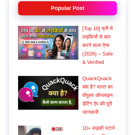
Popular Post
[Top 10] फ्री में
लड़कियों से बात
करने वाला ऐप्स
(2026) – Safe
& Verified
QuackQuack
क्या है? भारत का
पॉपुलर ऑनलाइन
डेटिंग ऐप की पूरी
जानकारी
10+ लड़की पटाने