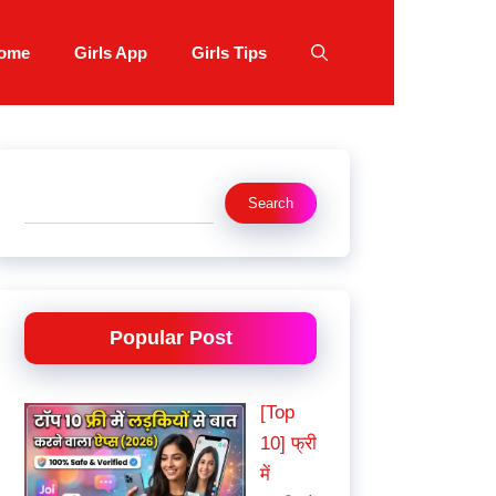
ome
Girls App
Girls Tips
Search
Search
Popular Post
[Top
10] फ्री
में