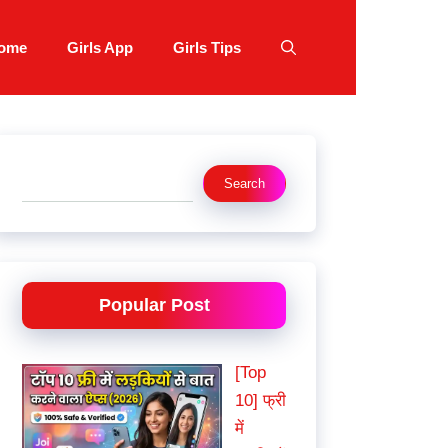
ome
Girls App
Girls Tips
Search
Search
Popular Post
[Top
10] फ्री
में